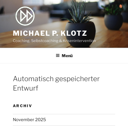
Zum
Inhalt
springen
MICHAEL P. KLOTZ
Coaching, Selbstcoaching & Krisenintervention
Menü
Automatisch gespeicherter
Entwurf
ARCHIV
November 2025