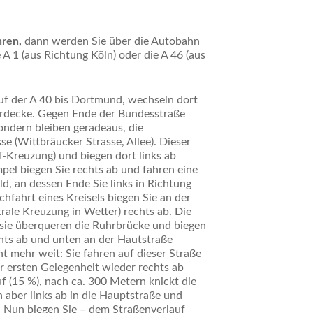
ren,
dann werden Sie über die Autobahn
 A 1 (aus Richtung Köln) oder die A 46 (aus
uf der A 40 bis Dortmund, wechseln dort
rdecke. Gegen Ende der Bundesstraße
sondern bleiben geradeaus, die
e (Wittbräucker Strasse, Allee). Dieser
T-Kreuzung) und biegen dort links ab
pel biegen Sie rechts ab und fahren eine
d, an dessen Ende Sie links in Richtung
hfahrt eines Kreisels biegen Sie an der
rale Kreuzung in Wetter) rechts ab. Die
 sie überqueren die Ruhrbrücke und biegen
hts ab und unten an der Hautstraße
cht mehr weit: Sie fahren auf dieser Straße
r ersten Gelegenheit wieder rechts ab
f (15 %), nach ca. 300 Metern knickt die
n aber links ab in die Hauptstraße und
r. Nun biegen Sie – dem Straßenverlauf