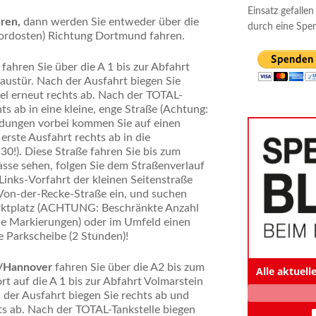
Einsatz gefallen
ren,
dann werden Sie entweder über die
durch eine Spe
Nordosten) Richtung Dortmund fahren.
n
fahren Sie über die A 1 bis zur Abfahrt
austür. Nach der Ausfahrt biegen Sie
sel erneut rechts ab. Nach der TOTAL-
ts ab in eine kleine, enge Straße (Achtung:
dungen vorbei kommen Sie auf einen
erste Ausfahrt rechts ab in die
0!). Diese Straße fahren Sie bis zum
asse sehen, folgen Sie dem Straßenverlauf
-Links-Vorfahrt der kleinen Seitenstraße
e Von-der-Recke-Straße ein, und suchen
arktplatz (ACHTUNG: Beschränkte Anzahl
die Markierungen) oder im Umfeld einen
ie Parkscheibe (2 Stunden)!
n/Hannover
fahren Sie über die A2 bis zum
Alle aktuel
 auf die A 1 bis zur Abfahrt Volmarstein
 der Ausfahrt biegen Sie rechts ab und
ts ab. Nach der TOTAL-Tankstelle biegen