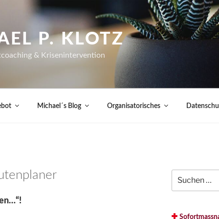
AEL P. KLOTZ
tcoaching & Krisenintervention
ebot
Michael´s Blog
Organisatorisches
Datenschut
outenplaner
Suche
nach:
den…“!
Sofortmassna