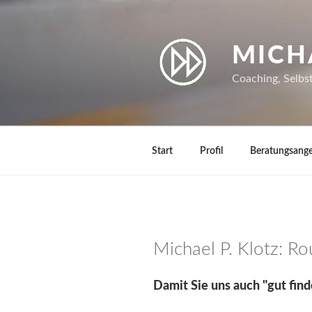
Zum
Inhalt
springen
MICH
Coaching, Selbs
Start
Profil
Beratungsang
Michael P. Klotz: R
Damit Sie uns auch "gut fin