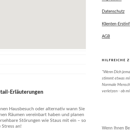
Datenschutz
Klienten-Erstin
AGB
HILFREICHE Z
"Wenn Dich jema
stimmt etwas mit 
Normale Mensche
verletzen - ob m
ail-Erläuterungen
einen Hausbesuch oder alternativ wann Sie
einen Räumen vereinbart haben und planen
ersehbare Störungen wie Staus mit ein – so
Stress an!
Wenn Ihnen Beit