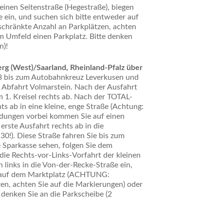
einen Seitenstraße (Hegestraße), biegen
e ein, und suchen sich bitte entweder auf
hränkte Anzahl an Parkplätzen, achten
im Umfeld einen Parkplatz. Bitte denken
n)!
g (West)/Saarland, Rheinland-Pfalz über
 3 bis zum Autobahnkreuz Leverkusen und
r Abfahrt Volmarstein. Nach der Ausfahrt
m 1. Kreisel rechts ab. Nach der TOTAL-
ts ab in eine kleine, enge Straße (Achtung:
dungen vorbei kommen Sie auf einen
erste Ausfahrt rechts ab in die
0!). Diese Straße fahren Sie bis zum
 Sparkasse sehen, folgen Sie dem
 die Rechts-vor-Links-Vorfahrt der kleinen
n links in die Von-der-Recke-Straße ein,
r auf dem Marktplatz (ACHTUNG:
en, achten Sie auf die Markierungen) oder
 denken Sie an die Parkscheibe (2