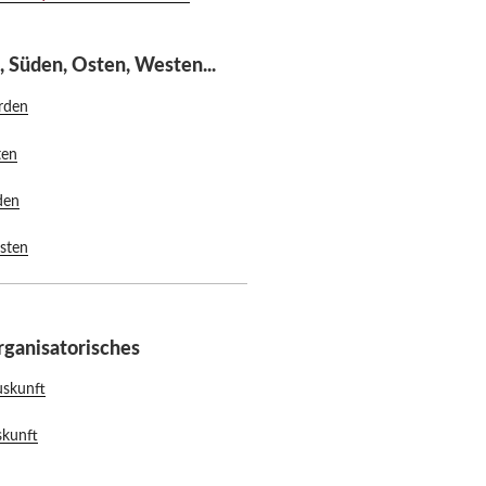
 Süden, Osten, Westen...
rden
ten
den
sten
ganisatorisches
skunft
kunft