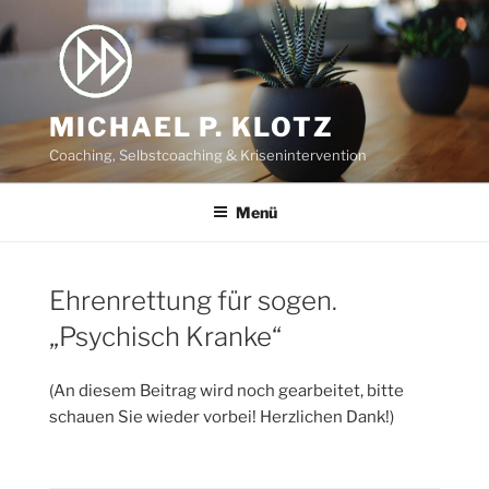
Zum
Inhalt
springen
MICHAEL P. KLOTZ
Coaching, Selbstcoaching & Krisenintervention
Menü
Ehrenrettung für sogen.
„Psychisch Kranke“
(An diesem Beitrag wird noch gearbeitet, bitte
schauen Sie wieder vorbei! Herzlichen Dank!)